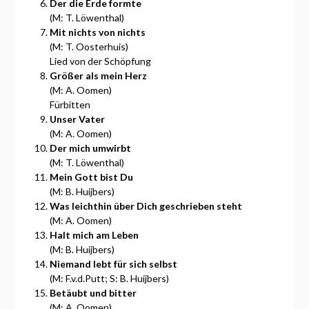
Der die Erde formte
(M: T. Löwenthal)
Mit nichts von nichts
(M: T. Oosterhuis)
Lied von der Schöpfung
Größer als mein Herz
(M: A. Oomen)
Fürbitten
Unser Vater
(M: A. Oomen)
Der mich umwirbt
(M: T. Löwenthal)
Mein Gott bist Du
(M: B. Huijbers)
Was leichthin über Dich geschrieben steht
(M: A. Oomen)
Halt mich am Leben
(M: B. Huijbers)
Niemand lebt für sich selbst
(M: F.v.d.Putt; S: B. Huijbers)
Betäubt und bitter
(M: A. Oomen)