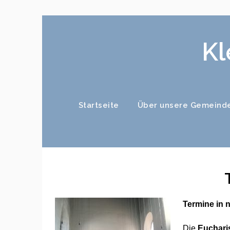
Kl
Startseite
Über unsere Gemeind
Termine in n
Die
Eucharis